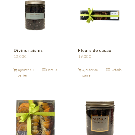
Divins raisins
Fleurs de cacao
12,00
€
19,00
€
Ajouter au
Détails
Ajouter au
Détails
panier
panier