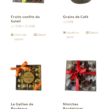
Fruits confits du
Grains de Café
Soleil
12,00
€
17,00
€
–
28,00
€
Ajouter au
Détails
Choix des
Détails
panier
options
Le Gallien de
Niniches
Bordeaux
Bordelaises