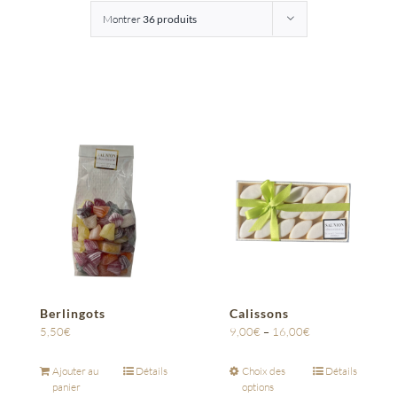
Montrer
36 produits
Entreprises
Saunion
Berlingots
Calissons
5,50
€
9,00
€
–
16,00
€
Ajouter au
Détails
Choix des
Détails
panier
options