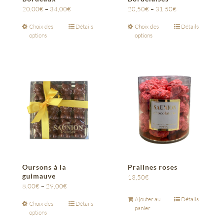
20,00
€
–
34,00
€
20,50
€
–
31,50
€
Choix des
Détails
Choix des
Détails
options
options
Oursons à la
Pralines roses
guimauve
13,50
€
8,00
€
–
29,00
€
Ajouter au
Détails
Choix des
Détails
panier
options