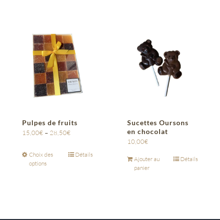
Pulpes de fruits
Sucettes Oursons
en chocolat
15,00
€
–
28,50
€
10,00
€
Choix des
Détails
Ajouter au
Détails
options
panier