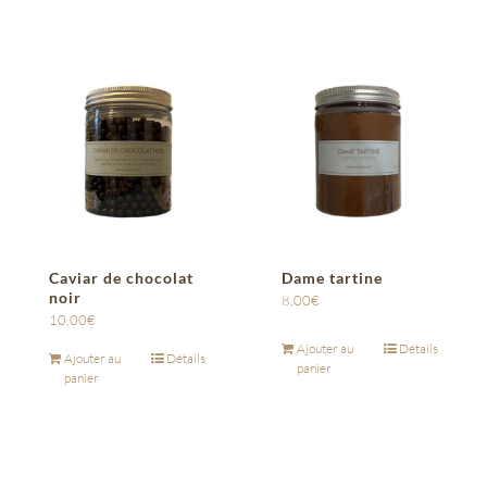
Caviar de chocolat
Dame tartine
noir
8,00
€
10,00
€
Ajouter au
Détails
Ajouter au
Détails
panier
panier