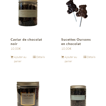
Caviar de chocolat
Sucettes Oursons
noir
en chocolat
10,00
€
10,00
€
Ajouter au
Détails
Ajouter au
Détails
panier
panier