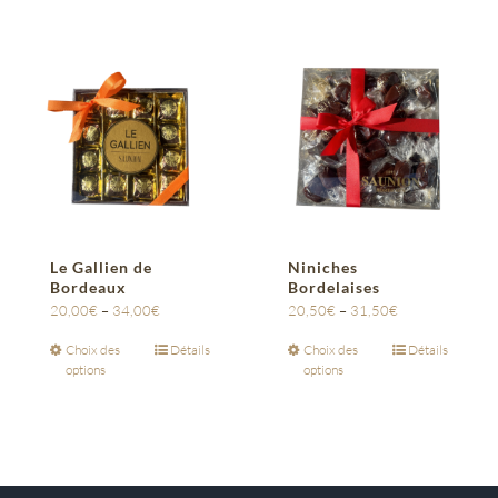
Le Gallien de
Niniches
Bordeaux
Bordelaises
20,00
€
–
34,00
€
20,50
€
–
31,50
€
Choix des
Détails
Choix des
Détails
options
options