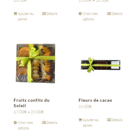
13,50
€
15,00
€
–
28,50
€
Ajouter au
Détails
Choix des
Détails
panier
options
Fruits confits du
Fleurs de cacao
Soleil
19,00
€
17,00
€
–
28,00
€
Ajouter au
Détails
Choix des
Détails
panier
options