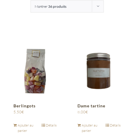
Montrer
36 produits
Entreprises
Saunion
Berlingots
Dame tartine
5,50
€
8,00
€
Ajouter au
Détails
Ajouter au
Détails
panier
panier