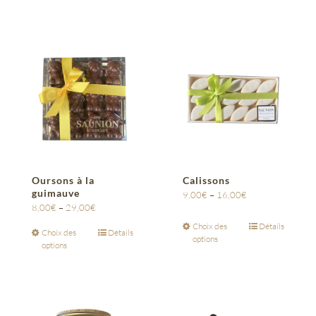
Oursons à la
Calissons
guimauve
9,00
€
–
16,00
€
8,00
€
–
29,00
€
Choix des
Détails
Choix des
Détails
options
options