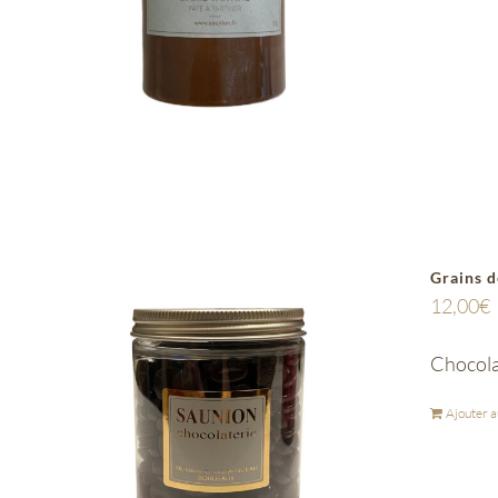
Grains d
12,00
€
Chocola
Ajouter a