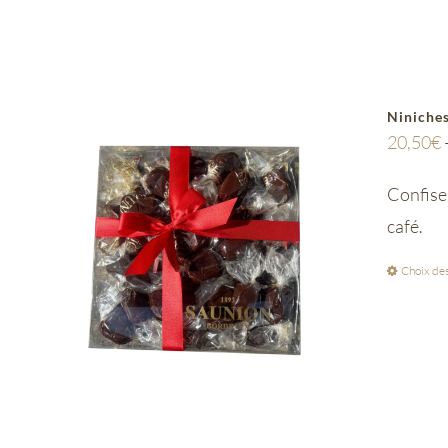
Niniches
20,50
€
Confiser
café.
Choix des