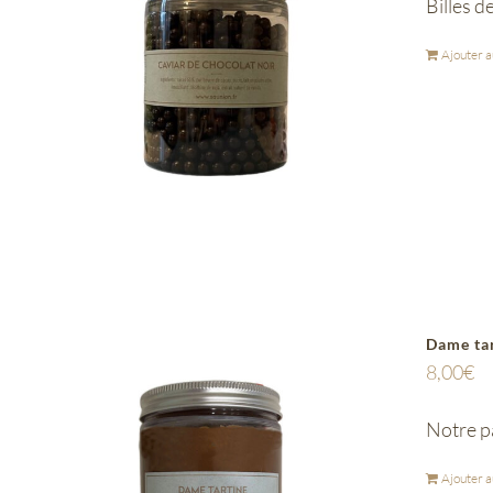
Billes d
Ajouter a
Dame ta
8,00
€
Notre pâ
Ajouter a