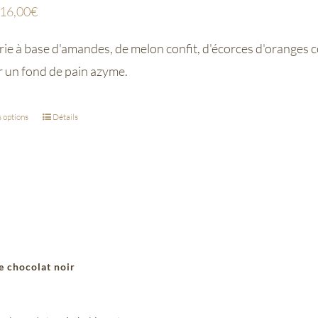
16,00
€
ie à base d'amandes, de melon confit, d'écorces d'oranges co
r un fond de pain azyme.
 options
Détails
e chocolat noir