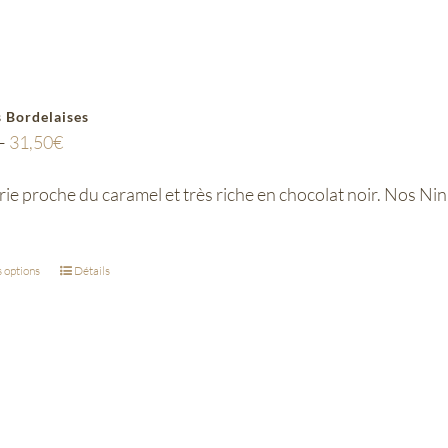
 Bordelaises
–
31,50
€
ie proche du caramel et très riche en chocolat noir. Nos N
 options
Détails