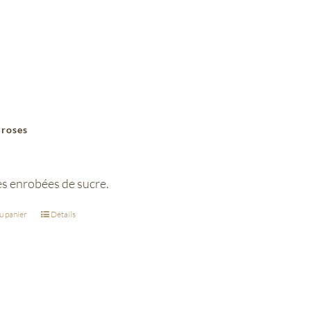
 roses
 enrobées de sucre.
u panier
Détails