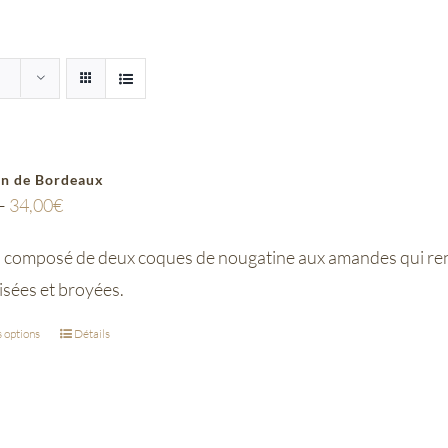
en de Bordeaux
–
34,00
€
composé de deux coques de nougatine aux amandes qui ren
isées et broyées.
 options
Détails