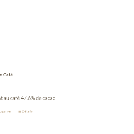
e Café
t au café 47.6% de cacao
u panier
Détails