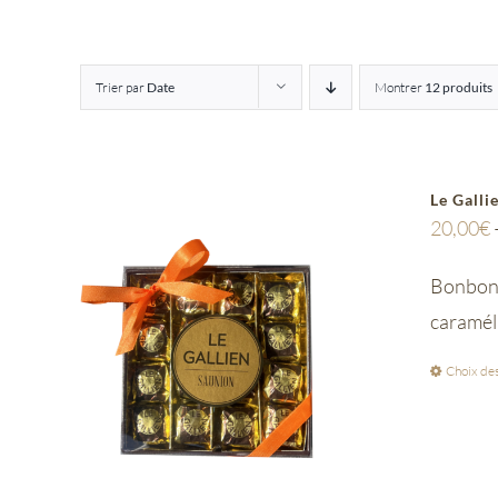
Trier par
Date
Montrer
12 produits
Le Galli
20,00
€
Bonbon 
caramél
Choix des