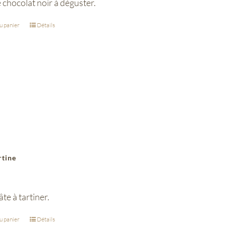
e chocolat noir à déguster.
u panier
Détails
rtine
te à tartiner.
u panier
Détails