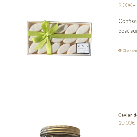
9,00
€
–
Confiser
posé su
Choix des
Caviar d
10,00
€