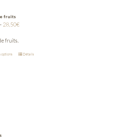
e fruits
–
28,50
€
e fruits.
 options
Détails
s