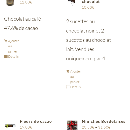
chocolat
12,00
€
10,00
€
Chocolat au café
2 sucettes au
47.6% de cacao
chocolat noir et 2
sucettes au chocolat
Ajouter
au
lait. Vendues
panier
Détails
uniquement par 4
Ajouter
au
panier
Détails
Fleurs de cacao
Niniches Bordelaises
19,00
€
20,50
€
–
31,50
€