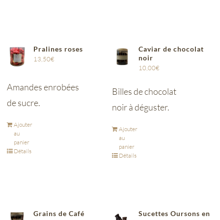
Pralines roses
Caviar de chocolat
noir
13,50
€
10,00
€
Amandes enrobées
Billes de chocolat
de sucre.
noir à déguster.
Ajouter
Ajouter
au
au
panier
panier
Détails
Détails
Grains de Café
Sucettes Oursons en