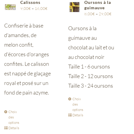
Calissons
Oursons à la
guimauve
9,00
€
–
16,00
€
8,00
€
–
29,00
€
Confiserie à base
Oursons à la
d'amandes, de
guimauve au
melon confit,
chocolat au lait et ou
d'écorces d'oranges
au chocolat noir
confites. Le calisson
Taille 1 - 6 oursons
est nappé de glaçage
Taille 2 - 12 oursons
royal et posé sur un
Taille 3 - 24 oursons
fond de pain azyme.
Choix
des
options
Choix
Détails
des
options
Détails