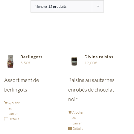
Montrer
12 produits
Entreprises
Saunion
Berlingots
Divins raisins
5,50
€
12,00
€
Assortiment de
Raisins au sauternes
berlingots
enrobés de chocolat
noir
Ajouter
au
Ajouter
panier
au
Détails
panier
Détails