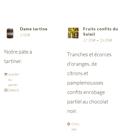
Dame tartine
Fruits confits du
Soleil
8,00
€
17,00
€
–
28,00
€
Notre pâte à
Tranches et écorces
tartiner.
d’oranges, de
citrons et
Ajouter
au
pamplemousses
panier
Détails
confits enrobage
partiel au chocolat
noir.
Choix
des