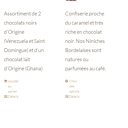
Assortiment de 2
Confiserie proche
chocolats noirs
du caramel et très
d’Origine
riche en chocolat
(Venezuela et Saint
noir. Nos Niniches
Domingue) et d’un
Bordelaises sont
chocolat lait
natures ou
d’Origine (Ghana)
parfumées au café.
Ajouter
Choix
au
des
panier
options
Détails
Détails