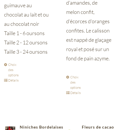
d'amandes, de
guimauve au
melon confit,
chocolat au lait et ou
d'écorces d'oranges
au chocolat noir
confites. Le calisson
Taille 1 - 6 oursons
est nappé de glaçage
Taille 2 - 12 oursons
royal et posé sur un
Taille 3 - 24 oursons
fond de pain azyme.
Choix
des
options
Choix
Détails
des
options
Détails
Niniches Bordelaises
Fleurs de cacao