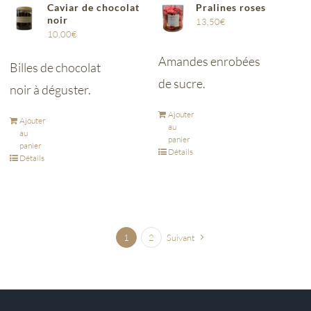
Caviar de chocolat
Pralines roses
noir
13,50
€
10,00
€
Amandes enrobées
Billes de chocolat
de sucre.
noir à déguster.
Ajouter
Ajouter
au
au
panier
panier
Détails
Détails
1
2
Suivant