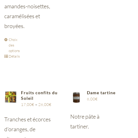
amandes-noisettes,
caramélisées et
broyées.
Choix
des
options
Détails
Fruits confits du
Dame tartine
Soleil
8,00
€
17,00
€
–
28,00
€
Notre pâte à
Tranches et écorces
tartiner.
d’oranges, de