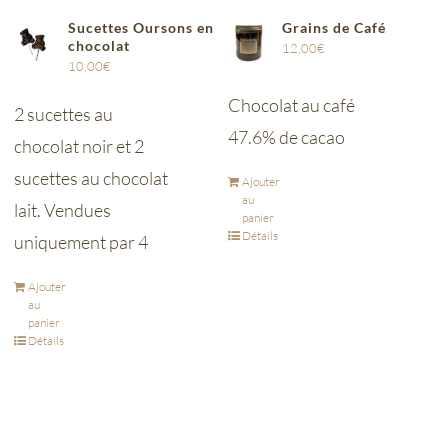
Sucettes Oursons en
Grains de Café
chocolat
12,00
€
10,00
€
Chocolat au café
2 sucettes au
47.6% de cacao
chocolat noir et 2
sucettes au chocolat
Ajouter
au
lait. Vendues
panier
Détails
uniquement par 4
Ajouter
au
panier
Détails