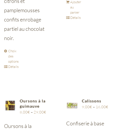
citrons et
Ajouter
au
pamplemousses
panier
Détails
confits enrobage
partiel au chocolat
noir.
Choix
des
options
Détails
Oursons à la
Calissons
guimauve
9,00
€
–
16,00
€
8,00
€
–
29,00
€
Confiserie à base
Oursons à la