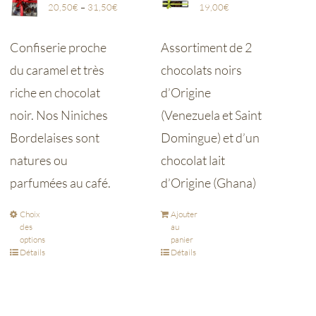
20,50
€
–
31,50
€
19,00
€
Confiserie proche
Assortiment de 2
du caramel et très
chocolats noirs
riche en chocolat
d’Origine
noir. Nos Niniches
(Venezuela et Saint
Bordelaises sont
Domingue) et d’un
natures ou
chocolat lait
parfumées au café.
d’Origine (Ghana)
Choix
Ajouter
des
au
options
panier
Détails
Détails