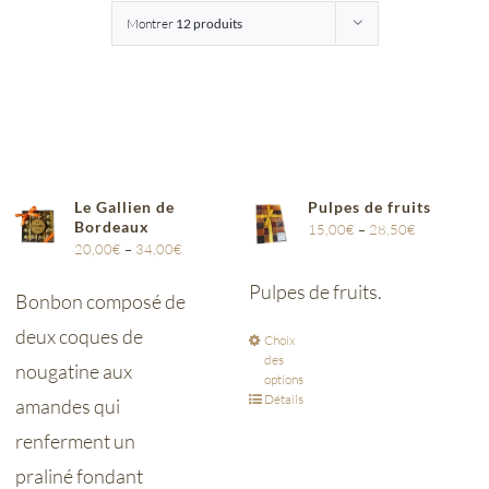
Montrer
12 produits
Entreprises
Saunion
Le Gallien de
Pulpes de fruits
Bordeaux
15,00
€
–
28,50
€
20,00
€
–
34,00
€
Pulpes de fruits.
Bonbon composé de
deux coques de
Choix
des
nougatine aux
options
Détails
amandes qui
renferment un
praliné fondant