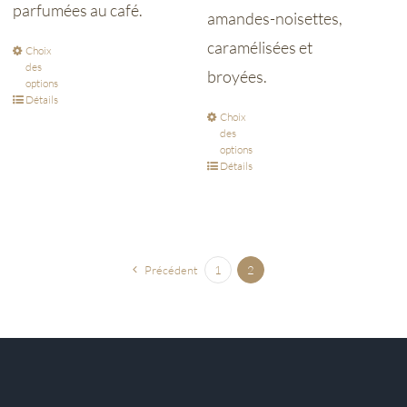
parfumées au café.
amandes-noisettes,
caramélisées et
Choix
des
broyées.
options
Détails
Choix
des
options
Détails
Précédent
1
2