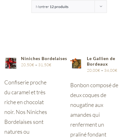
Montrer
12 produits
Entreprises
Saunion
Niniches Bordelaises
Le Gallien de
Bordeaux
20,50
€
–
31,50
€
20,00
€
–
34,00
€
Confiserie proche
Bonbon composé de
du caramel et très
deux coques de
riche en chocolat
nougatine aux
noir. Nos Niniches
amandes qui
Bordelaises sont
renferment un
natures ou
praliné fondant