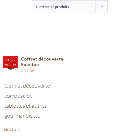
Montrer
12 produits
Entreprises
Saunion
Coffret découverte
Stock
épuisé
Saunion
93,00
€
Coffret découverte
composé de
tablettes et autres
gourmandises...
Détails