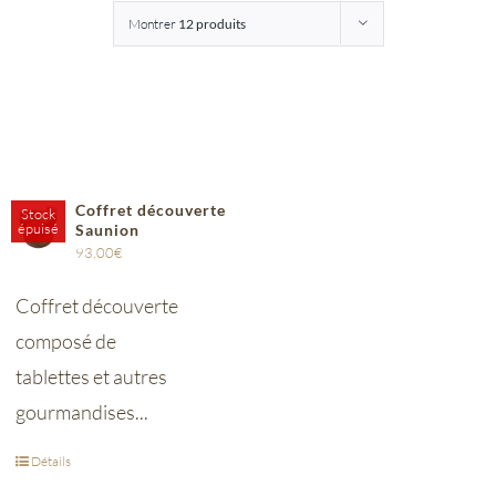
Montrer
12 produits
Entreprises
Saunion
Coffret découverte
Stock
épuisé
Saunion
93,00
€
Coffret découverte
composé de
tablettes et autres
gourmandises...
Détails