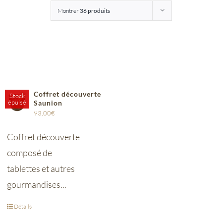
Montrer
36 produits
Entreprises
Saunion
Coffret découverte
Stock
épuisé
Saunion
93,00
€
Coffret découverte
composé de
tablettes et autres
gourmandises...
Détails