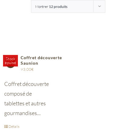
Montrer
12 produits
Entreprises
Saunion
Coffret découverte
Stock
épuisé
Saunion
93,00
€
Coffret découverte
composé de
tablettes et autres
gourmandises...
Détails