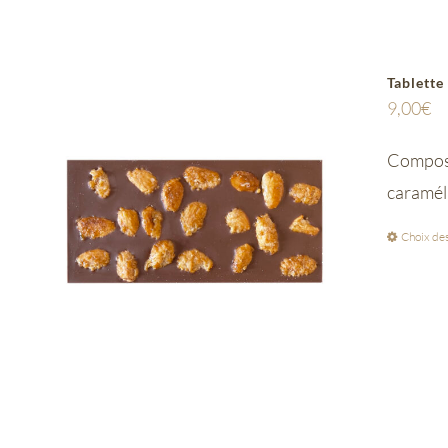
Tablette
9,00
€
Composée
caramél
Choix des