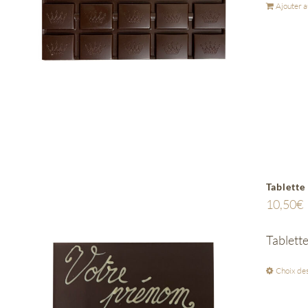
Ajouter a
Tablette
10,50
€
Tablett
Choix des