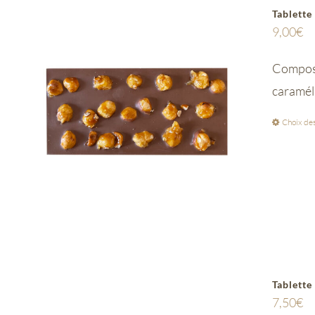
Tablette
9,00
€
Composée
caramél
Choix des
Tablette
7,50
€