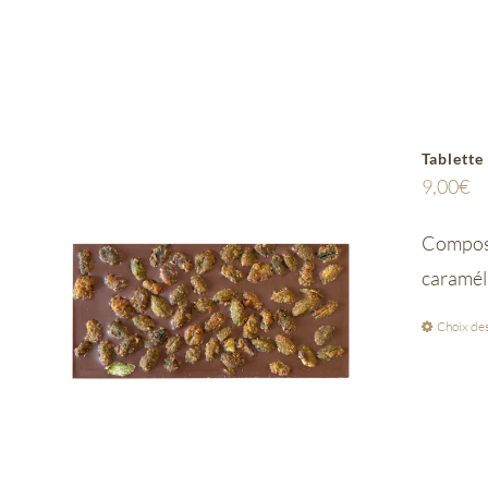
Tablette
9,00
€
Composée
caramél
Choix des