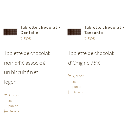
Tablette chocolat –
Tablette chocolat –
Dentelle
Tanzanie
7,50
€
7,50
€
Tablette de chocolat
Tablette de chocolat
noir 64% associé à
d'Origine 75%.
un biscuit fin et
Ajouter
léger.
au
panier
Détails
Ajouter
au
panier
Détails