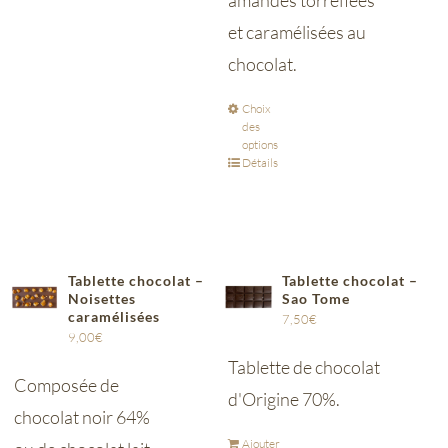
amandes torréfiées
et caramélisées au
chocolat.
Choix
des
options
Détails
Tablette chocolat –
Tablette chocolat –
Noisettes
Sao Tome
caramélisées
7,50
€
9,00
€
Tablette de chocolat
Composée de
d'Origine 70%.
chocolat noir 64%
Ajouter