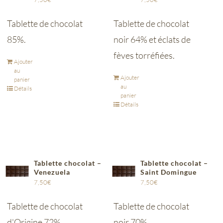
Tablette de chocolat
Tablette de chocolat
85%.
noir 64% et éclats de
fèves torréfiées.
Ajouter
au
Ajouter
panier
au
Détails
panier
Détails
Tablette chocolat –
Tablette chocolat –
Venezuela
Saint Domingue
7,50
€
7,50
€
Tablette de chocolat
Tablette de chocolat
d'Origine 72%.
noir 70%.