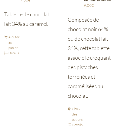
7,50
€
9,00
€
Tablette de chocolat
Composée de
lait 34% au caramel.
chocolat noir 64%
Ajouter
ou de chocolat lait
au
34%, cette tablette
panier
Détails
associe le croquant
des pistaches
torréfiées et
caramélisées au
chocolat.
Choix
des
options
Détails