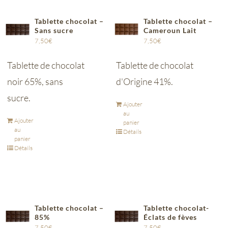
Tablette chocolat –
Tablette chocolat –
Sans sucre
Cameroun Lait
7,50
€
7,50
€
Tablette de chocolat
Tablette de chocolat
noir 65%, sans
d'Origine 41%.
sucre.
Ajouter
au
Ajouter
panier
au
Détails
panier
Détails
Tablette chocolat –
Tablette chocolat-
85%
Éclats de fèves
7,50
€
7,50
€