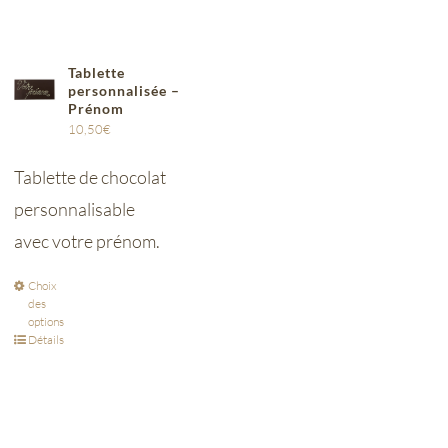
Tablette
personnalisée –
Prénom
10,50
€
Tablette de chocolat
personnalisable
avec votre prénom.
Choix
des
options
Détails