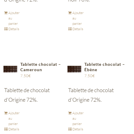
Ajouter
Ajouter
au
au
panier
panier
Détails
Détails
Tablette chocolat –
Tablette chocolat –
Cameroun
Ébène
7,50
€
7,50
€
Tablette de chocolat
Tablette de chocolat
d'Origine 72%.
d'Origine 72%.
Ajouter
Ajouter
au
au
panier
panier
Détails
Détails