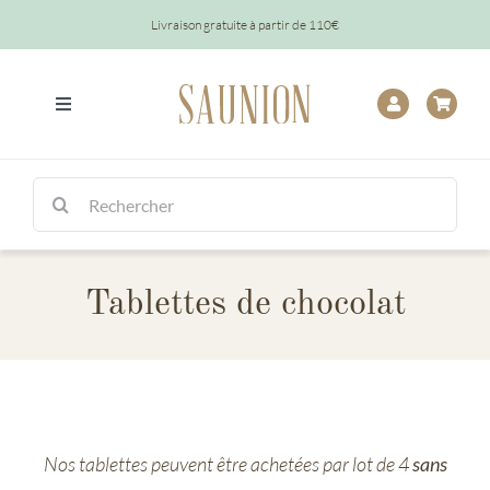
Passer
Livraison gratuite à partir de 110€
au
contenu
Toggle
Navigation
Tout
Rechercher:
Chocolats
Tablettes de chocolat
Tablettes
Épicerie
Baptêmes
Nos tablettes peuvent être achetées par lot de 4
sans