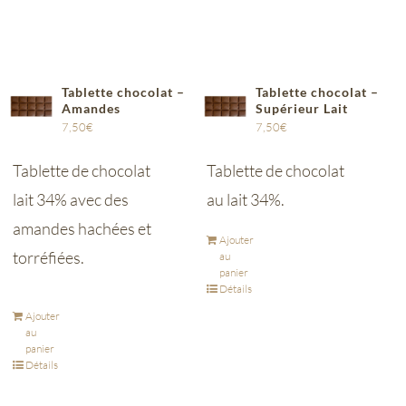
Tablette chocolat –
Tablette chocolat –
Amandes
Supérieur Lait
7,50
€
7,50
€
Tablette de chocolat
Tablette de chocolat
lait 34% avec des
au lait 34%.
amandes hachées et
Ajouter
torréfiées.
au
panier
Détails
Ajouter
au
panier
Détails