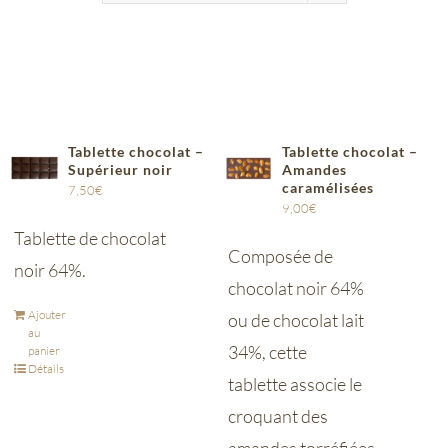
Tablette chocolat –
Tablette chocolat –
Supérieur noir
Amandes
caramélisées
7,50
€
9,00
€
Tablette de chocolat
Composée de
noir 64%.
chocolat noir 64%
Ajouter
ou de chocolat lait
au
34%, cette
panier
Détails
tablette associe le
croquant des