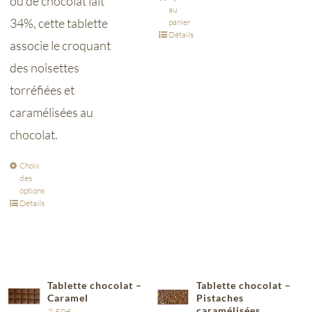
ou de chocolat lait
au
34%, cette tablette
panier
Détails
associe le croquant
des noisettes
torréfiées et
caramélisées au
chocolat.
Choix
des
options
Détails
Tablette chocolat –
Tablette chocolat –
Caramel
Pistaches
caramélisées