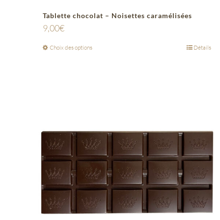
Tablette chocolat – Noisettes caramélisées
9,00
€
Choix des options
Détails