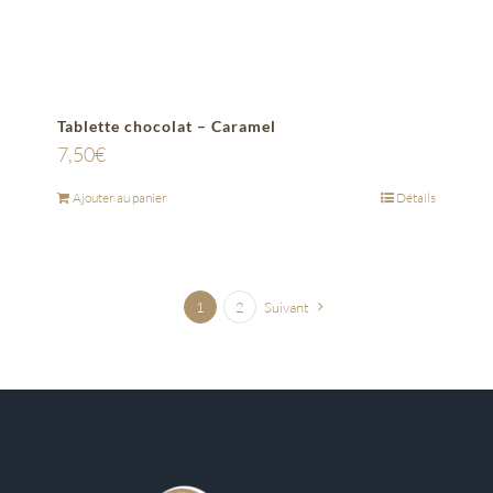
Tablette chocolat – Caramel
7,50
€
Ajouter au panier
Détails
1
2
Suivant