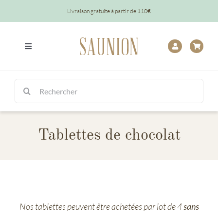
Passer
Livraison gratuite à partir de 110€
au
contenu
Toggle
Navigation
Tout
Rechercher:
Chocolats
Tablettes de chocolat
Tablettes
Épicerie
Baptêmes
Nos tablettes peuvent être achetées par lot de 4
sans