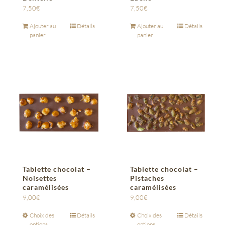
7,50
€
7,50
€
Ajouter au
Détails
Ajouter au
Détails
panier
panier
Tablette chocolat –
Tablette chocolat –
Noisettes
Pistaches
caramélisées
caramélisées
9,00
€
9,00
€
Choix des
Détails
Choix des
Détails
options
options