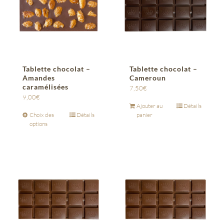
Tablette chocolat –
Tablette chocolat –
Amandes
Cameroun
caramélisées
7,50
€
9,00
€
Ajouter au
Détails
Choix des
Détails
panier
options