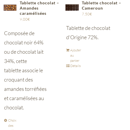
Tablette chocolat –
Tablette chocolat –
Amandes
Cameroun
caramélisées
7,50
€
9,00
€
Tablette de chocolat
Composée de
d'Origine 72%.
chocolat noir 64%
Ajouter
ou de chocolat lait
au
34%, cette
panier
Détails
tablette associe le
croquant des
amandes torréfiées
et caramélisées au
chocolat.
Choix
des