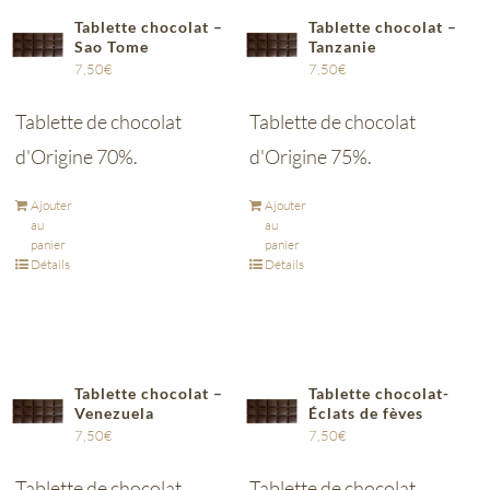
Tablette chocolat –
Tablette chocolat –
Sao Tome
Tanzanie
7,50
€
7,50
€
Tablette de chocolat
Tablette de chocolat
d'Origine 70%.
d'Origine 75%.
Ajouter
Ajouter
au
au
panier
panier
Détails
Détails
Tablette chocolat –
Tablette chocolat-
Venezuela
Éclats de fèves
7,50
€
7,50
€
Tablette de chocolat
Tablette de chocolat