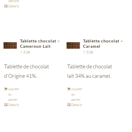
options
Détails
Tablette chocolat –
Tablette chocolat –
Cameroun Lait
Caramel
7,50
€
7,50
€
Tablette de chocolat
Tablette de chocolat
d'Origine 41%.
lait 34% au caramel.
Ajouter
Ajouter
au
au
panier
panier
Détails
Détails