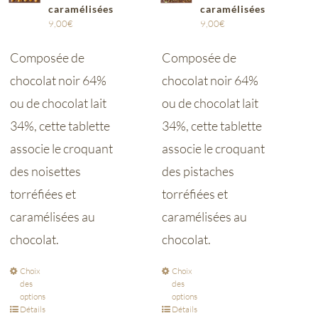
caramélisées
caramélisées
9,00
€
9,00
€
Composée de
Composée de
chocolat noir 64%
chocolat noir 64%
ou de chocolat lait
ou de chocolat lait
34%, cette tablette
34%, cette tablette
associe le croquant
associe le croquant
des noisettes
des pistaches
torréfiées et
torréfiées et
caramélisées au
caramélisées au
chocolat.
chocolat.
Choix
Choix
des
des
options
options
Détails
Détails