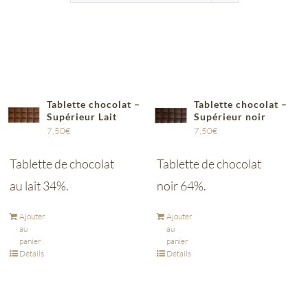
Tablette chocolat –
Tablette chocolat –
Supérieur Lait
Supérieur noir
7,50
€
7,50
€
Tablette de chocolat
Tablette de chocolat
au lait 34%.
noir 64%.
Ajouter
Ajouter
au
au
panier
panier
Détails
Détails