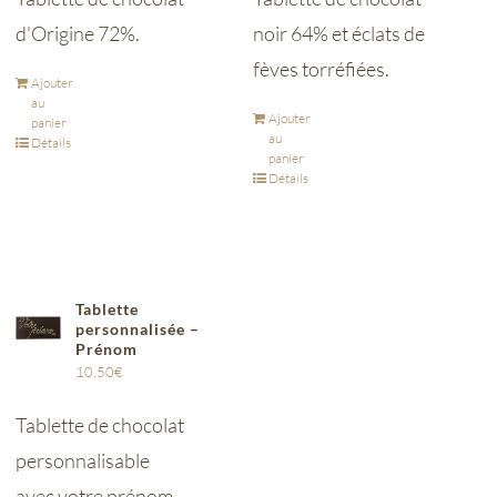
d'Origine 72%.
noir 64% et éclats de
fèves torréfiées.
Ajouter
au
Ajouter
panier
au
Détails
panier
Détails
Tablette
personnalisée –
Prénom
10,50
€
Tablette de chocolat
personnalisable
avec votre prénom.