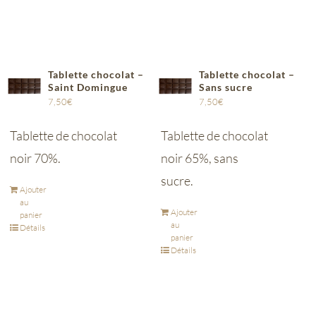
Tablette chocolat –
Tablette chocolat –
Saint Domingue
Sans sucre
7,50
€
7,50
€
Tablette de chocolat
Tablette de chocolat
noir 70%.
noir 65%, sans
sucre.
Ajouter
au
Ajouter
panier
au
Détails
panier
Détails