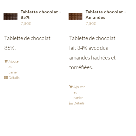
Tablette chocolat –
Tablette chocolat –
85%
Amandes
7,50
€
7,50
€
Tablette de chocolat
Tablette de chocolat
85%.
lait 34% avec des
amandes hachées et
Ajouter
torréfiées.
au
panier
Détails
Ajouter
au
panier
Détails