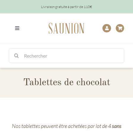
Passer
Livraison gratuite à partir de 110€
au
contenu
Toggle
Navigation
Tout
Rechercher:
Chocolats
Tablettes de chocolat
Tablettes
Épicerie
Baptêmes
Nos tablettes peuvent être achetées par lot de 4
sans