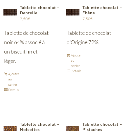
Tablette chocolat –
Tablette chocolat –
Dentelle
Ébène
7,50
€
7,50
€
Tablette de chocolat
Tablette de chocolat
noir 64% associé à
d'Origine 72%.
un biscuit fin et
Ajouter
léger.
au
panier
Détails
Ajouter
au
panier
Détails
Tablette chocolat –
Tablette chocolat –
Noisettes
Pistaches