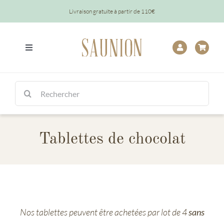
Passer
Livraison gratuite à partir de 110€
au
contenu
Toggle
Navigation
Tout
Rechercher:
Chocolats
Tablettes de chocolat
Tablettes
Épicerie
Baptêmes
Nos tablettes peuvent être achetées par lot de 4
sans