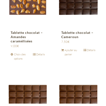
Tablette chocolat –
Tablette chocolat –
Amandes
Cameroun
caramélisées
7,50
€
9,00
€
Ajouter au
Détails
Choix des
Détails
panier
options