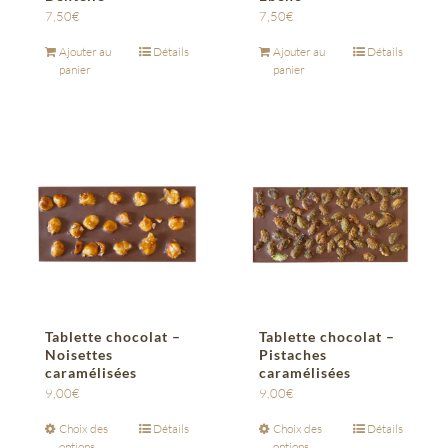
7,50
€
7,50
€
Ajouter au
Détails
Ajouter au
Détails
panier
panier
Tablette chocolat –
Tablette chocolat –
Noisettes
Pistaches
caramélisées
caramélisées
9,00
€
9,00
€
Choix des
Détails
Choix des
Détails
options
options