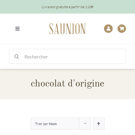
Passer
Livraison gratuite à partir de 110€
au
contenu
Toggle
Navigation
Tout
Rechercher:
Chocolats
chocolat d'origine
Tablettes
Épicerie
Baptêmes
Trier par
Nom