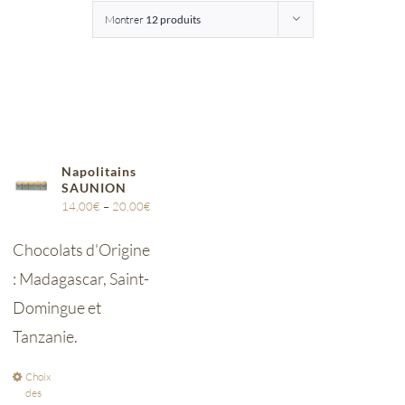
Montrer
12 produits
Entreprises
Saunion
Napolitains
SAUNION
14,00
€
–
20,00
€
Chocolats d'Origine
: Madagascar, Saint-
Domingue et
Tanzanie.
Choix
des