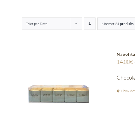
Trier par
Date
Montrer
24 produits
Napolit
14,00
€
Chocola
Choix des