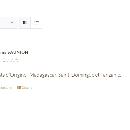
ains SAUNION
–
20,00
€
ts d'Origine : Madagascar, Saint-Domingue et Tanzanie.
 options
Détails