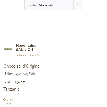
Montrer
24 produits
Entreprises
Saunion
Napolitains
SAUNION
14,00
€
–
20,00
€
Chocolats d'Origine
: Madagascar, Saint-
Domingue et
Tanzanie.
Choix
des