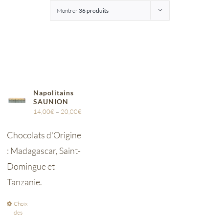
Montrer
36 produits
Entreprises
Saunion
Napolitains
SAUNION
14,00
€
–
20,00
€
Chocolats d'Origine
: Madagascar, Saint-
Domingue et
Tanzanie.
Choix
des