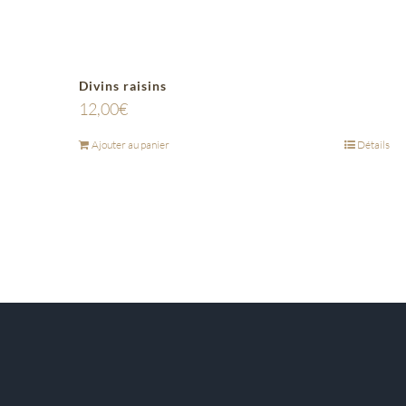
Divins raisins
12,00
€
Ajouter au panier
Détails