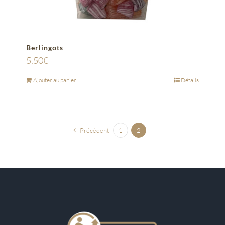
Berlingots
5,50
€
Ajouter au panier
Détails
Précédent
1
2