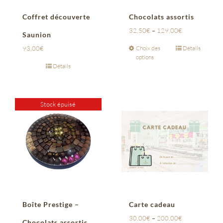
Coffret découverte
Chocolats assortis
32,50
€
–
129,00
€
Saunion
93,00
€
Choix des
Détails
options
Détails
Stock épuisé
Boîte Prestige –
Carte cadeau
30,00
€
–
200,00
€
Chocolats assortis