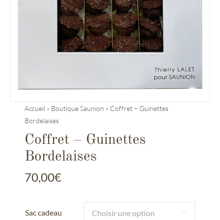
Entreprises
Saunion
Accueil
»
Boutique Saunion
»
Coffret – Guinettes
Bordelaises
Coffret – Guinettes
Bordelaises
70,00
€
Sac cadeau
