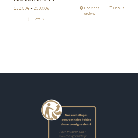
122,00
€
–
250,00
€
Choix des
Détails
options
Détails