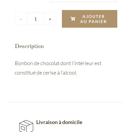
AJOUTER
AU PANIER
quantité
de
Coffret
Description
-
Guinettes
Bonbon de chocolat dont l’intérieur est
Bordelaises
constitué de cerise à l’alcool.
Livraison à domicile