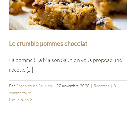
Entreprises
Saunion
Le crumble pommes chocolat
La pomme ! La Maison Saunion vous propose une
recette [...]
Par
Chocolaterie Saunion
|
27 novembre 2020
|
Recettes
|
0
commentaire
Lire la suite