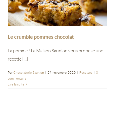
Entreprises
Saunion
Le crumble pommes chocolat
La pomme ! La Maison Saunion vous propose une
recette [...]
Par
Chocolaterie Saunion
|
27 novembre 2020
|
Recettes
|
0
commentaire
Lire la suite