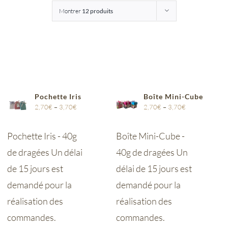
Montrer
12 produits
Entreprises
Saunion
Pochette Iris
Boîte Mini-Cube
2,70
€
–
3,70
€
2,70
€
–
3,70
€
Pochette Iris - 40g
Boîte Mini-Cube -
de dragées Un délai
40g de dragées Un
de 15 jours est
délai de 15 jours est
demandé pour la
demandé pour la
réalisation des
réalisation des
commandes.
commandes.