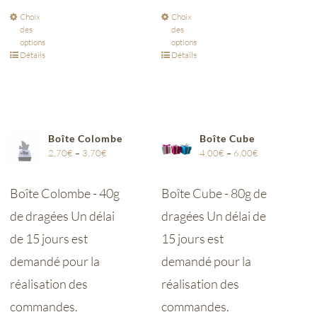
Choix
Choix
des
des
options
options
Détails
Détails
Boîte Colombe
Boîte Cube
2,70
€
–
3,70
€
4,00
€
–
6,00
€
Boîte Colombe - 40g
Boîte Cube - 80g de
de dragées Un délai
dragées Un délai de
de 15 jours est
15 jours est
demandé pour la
demandé pour la
réalisation des
réalisation des
commandes.
commandes.