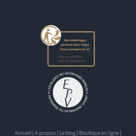
Accueil
|
A propos
|
Le blog
|
Boutique en ligne
|