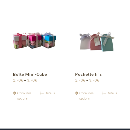
Boîte Mini-Cube
Pochette Iris
2,70
€
–
3,70
€
2,70
€
–
3,70
€
Choix des
Détails
Choix des
Détails
options
options