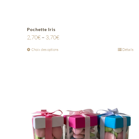
Pochette Iris
2,70
€
–
3,70
€
Choix des options
Détails