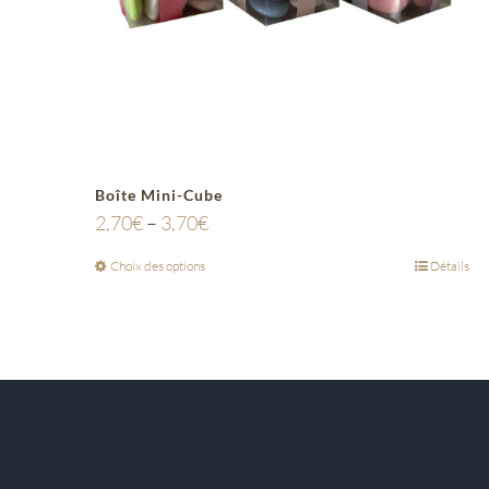
Boîte Mini-Cube
2,70
€
–
3,70
€
Choix des options
Détails