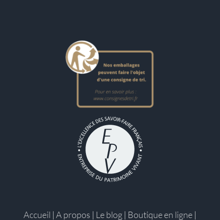
Accueil
|
A propos
|
Le blog
|
Boutique en ligne
|