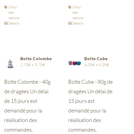
Choix
Choix
des
des
options
options
Détails
Détails
Boîte Colombe
Boîte Cube
2,70
€
–
3,70
€
4,00
€
–
6,00
€
Boîte Colombe - 40g
Boîte Cube - 80g de
de dragées Un délai
dragées Un délai de
de 15 jours est
15 jours est
demandé pour la
demandé pour la
réalisation des
réalisation des
commandes.
commandes.