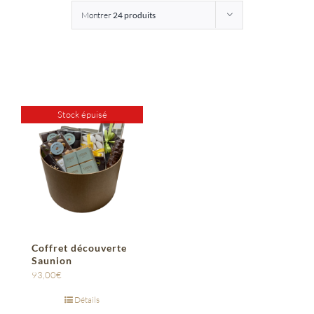
Montrer
24 produits
Entreprises
Saunion
Stock épuisé
Coffret découverte
Saunion
93,00
€
Détails