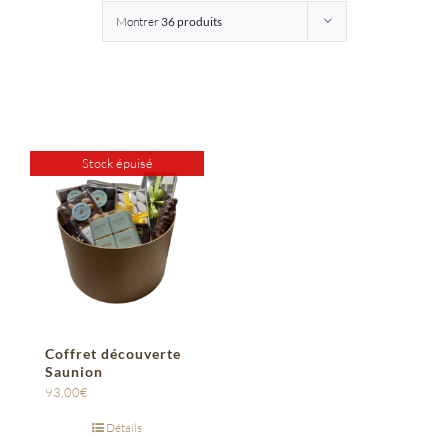
Montrer
36 produits
Entreprises
Saunion
Stock épuisé
Coffret découverte
Saunion
93,00
€
Détails