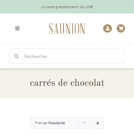
Passer
Livraison gratuite à partir de 110€
au
contenu
Toggle
Navigation
Tout
Rechercher:
Chocolats
carrés de chocolat
Tablettes
Épicerie
Baptêmes
Trier par
Popularité