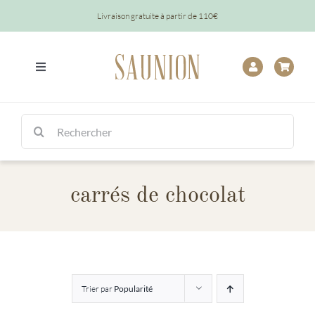
Passer
Livraison gratuite à partir de 110€
au
contenu
Toggle
Navigation
Tout
Rechercher:
Chocolats
carrés de chocolat
Tablettes
Épicerie
Baptêmes
Trier par
Popularité