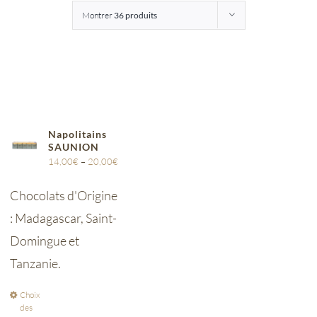
Montrer
36 produits
Entreprises
Saunion
Napolitains
SAUNION
14,00
€
–
20,00
€
Chocolats d'Origine
: Madagascar, Saint-
Domingue et
Tanzanie.
Choix
des