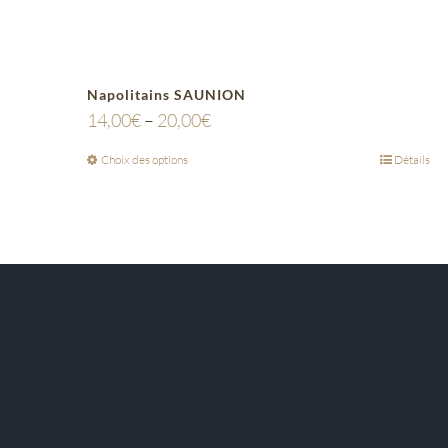
Napolitains SAUNION
14,00
€
–
20,00
€
Choix des options
Détails