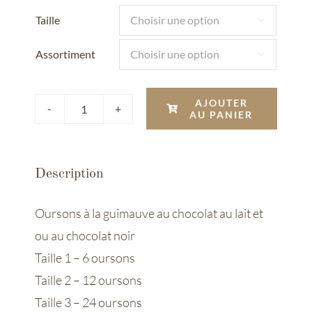
Taille

Assortiment

AJOUTER
AU PANIER
quantité
de
Oursons
Description
à
la
Oursons à la guimauve au chocolat au lait et
guimauve
ou au chocolat noir
Taille 1 – 6 oursons
Taille 2 – 12 oursons
Taille 3 – 24 oursons