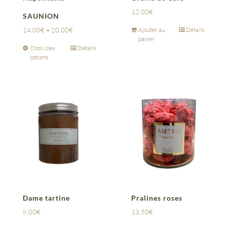
12,00
€
SAUNION
14,00
€
–
20,00
€
Ajouter au
Détails
panier
Choix des
Détails
options
Dame tartine
Pralines roses
8,00
€
13,50
€