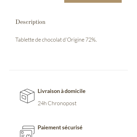
de
Tablette
Description
chocolat
-
Tablette de chocolat d’Origine 72%.
Cameroun
Livraison à domicile
24h Chronopost
Paiement sécurisé