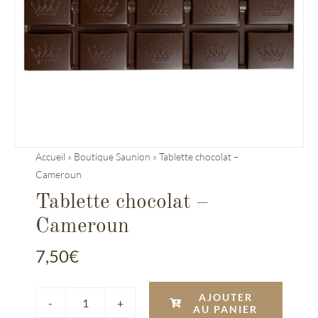
Entreprises
Saunion
Accueil
»
Boutique Saunion
»
Tablette chocolat –
Cameroun
Tablette chocolat –
Cameroun
7,50
€
AJOUTER
AU PANIER
quantité