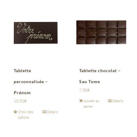
Tablette
Tablette chocolat –
personnalisée –
Sao Tome
7,50
€
Prénom
10,50
€
Ajouter au
Détails
panier
Choix des
Détails
options