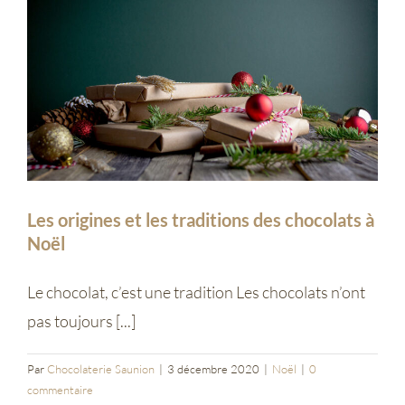
Entreprises
Saunion
Les origines et les traditions des chocolats à
Noël
Le chocolat, c’est une tradition Les chocolats n’ont
pas toujours [...]
Par
Chocolaterie Saunion
|
3 décembre 2020
|
Noël
|
0
commentaire