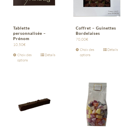
Tablette
Coffret – Guinettes
personnalisée –
Bordelaises
Prénom
70,00
€
10,50
€
Choix des
Détails
Choix des
Détails
options
options