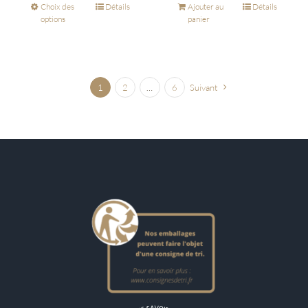
Choix des
Détails
Ajouter au
Détails
options
panier
1
2
…
6
Suivant