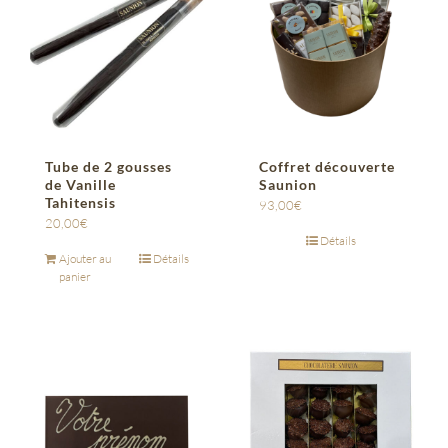
Tube de 2 gousses
Coffret découverte
de Vanille
Saunion
Tahitensis
93,00
€
20,00
€
Détails
Ajouter au
Détails
panier