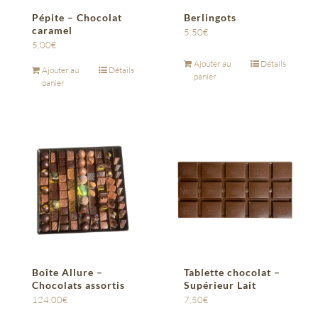
Pépite – Chocolat
Berlingots
caramel
5,50
€
5,00
€
Ajouter au
Détails
Ajouter au
Détails
panier
panier
Boîte Allure –
Tablette chocolat –
Chocolats assortis
Supérieur Lait
124,00
€
7,50
€