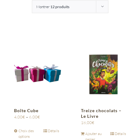
Montrer
12 produits
Entreprises
Saunion
Boîte Cube
Treize chocolats –
Le Livre
4,00
€
–
6,00
€
18,00
€
Choix des
Détails
Ajouter au
Détails
options
panier