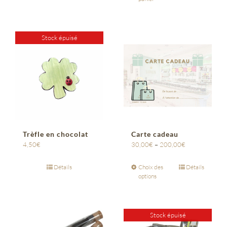
Stock épuisé
Trèfle en chocolat
Carte cadeau
4,50
€
30,00
€
–
200,00
€
Détails
Choix des
Détails
options
Stock épuisé