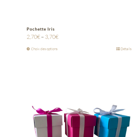
Pochette Iris
2,70
€
–
3,70
€
Choix des options
Détails