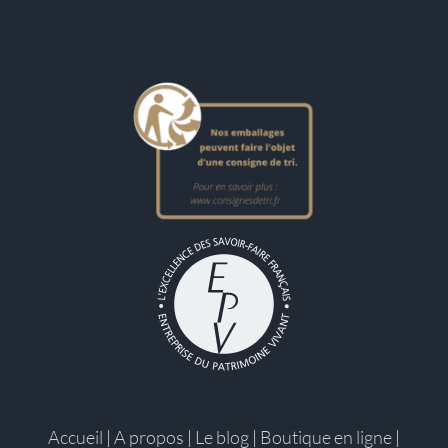
Accueil
|
A propos
|
Le blog
|
Boutique en ligne
|