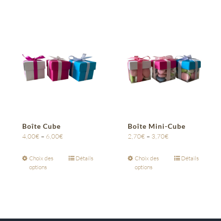
Boîte Cube
Boîte Mini-Cube
4,00
€
–
6,00
€
2,70
€
–
3,70
€
Choix des
Détails
Choix des
Détails
options
options