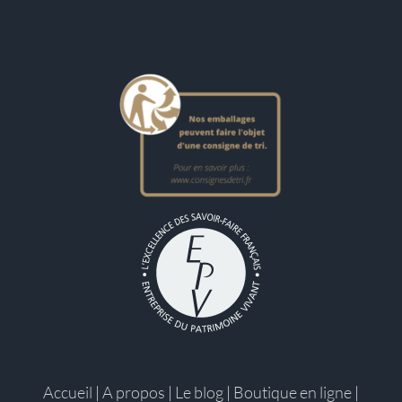
Accueil
|
A propos
|
Le blog
|
Boutique en ligne
|