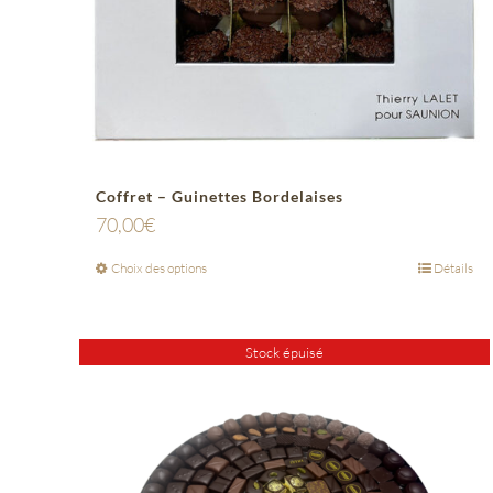
Coffret – Guinettes Bordelaises
70,00
€
Choix des options
Détails
Stock épuisé