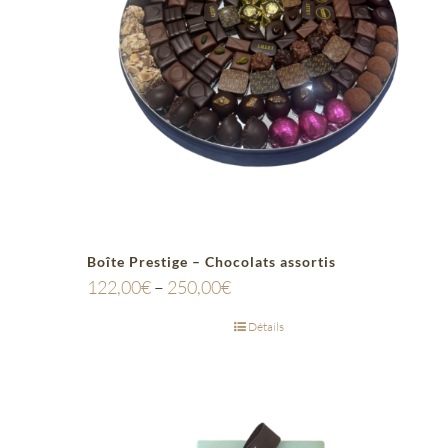
Boîte Prestige – Chocolats assortis
122,00
€
–
250,00
€
Détails