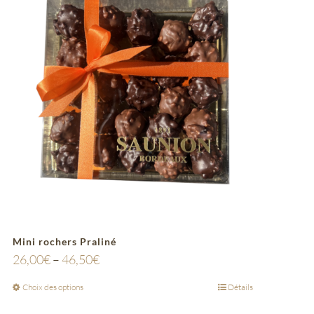
Mini rochers Praliné
26,00
€
–
46,50
€
Choix des options
Détails