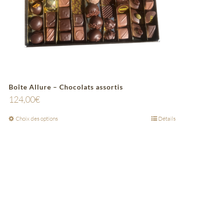
Boîte Allure – Chocolats assortis
124,00
€
Choix des options
Détails