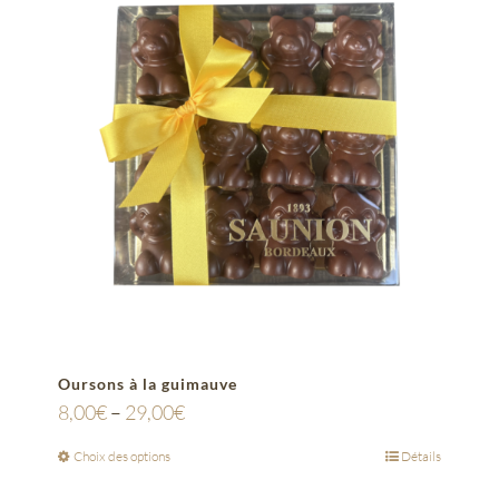
Oursons à la guimauve
8,00
€
–
29,00
€
Choix des options
Détails