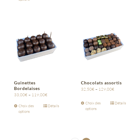
Guinettes
Chocolats assortis
Bordelaises
32,50
€
–
129,00
€
33,00
€
–
119,00
€
Choix des
Détails
Choix des
Détails
options
options