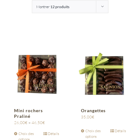
Montrer
12 produits
Entreprises
Saunion
Mini rochers
Orangettes
Praliné
35,00
€
26,00
€
–
46,50
€
Choix des
Détails
Choix des
Détails
options
options