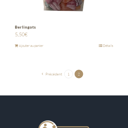
Berlingots
5,50
€
Ajouter au panier
Détails
Précédent
1
2