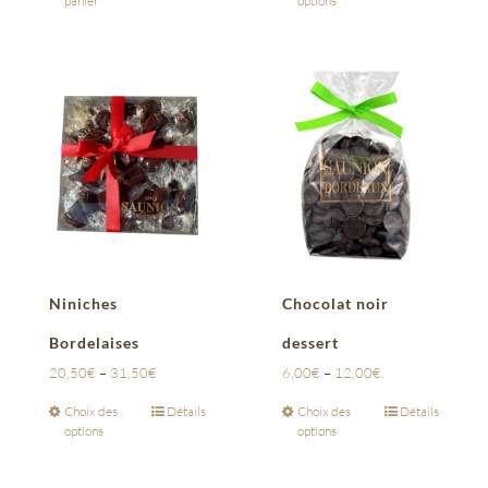
panier
options
Niniches
Chocolat noir
Bordelaises
dessert
20,50
€
–
31,50
€
6,00
€
–
12,00
€
Choix des
Détails
Choix des
Détails
options
options