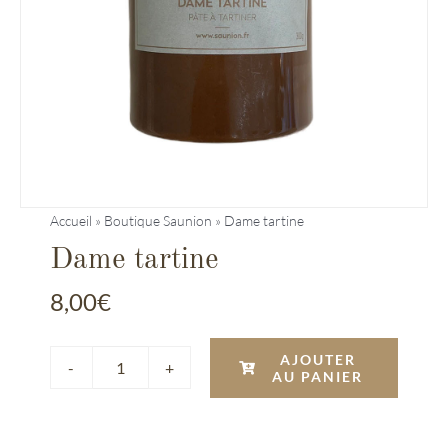
Entreprises
Saunion
Accueil
»
Boutique Saunion
»
Dame tartine
Dame tartine
8,00
€
AJOUTER
AU PANIER
quantité
de
Dame