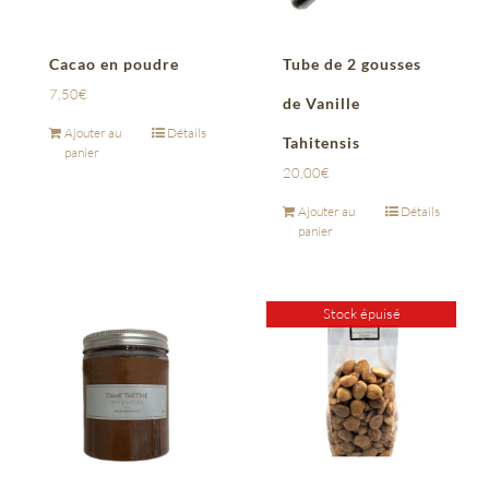
Cacao en poudre
Tube de 2 gousses
7,50
€
de Vanille
Ajouter au
Détails
Tahitensis
panier
20,00
€
Ajouter au
Détails
panier
Stock épuisé