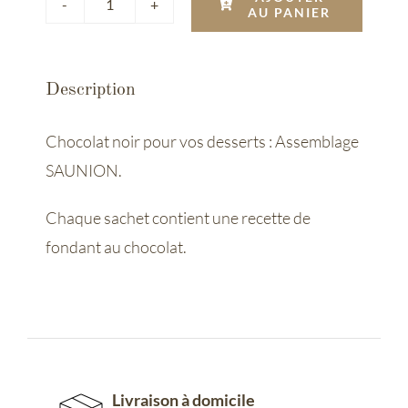
AU PANIER
quantité
de
Chocolat
Description
noir
dessert
Chocolat noir pour vos desserts : Assemblage
SAUNION.
Chaque sachet contient une recette de
fondant au chocolat.
Livraison à domicile