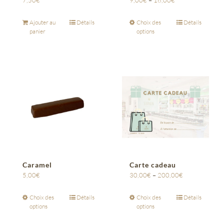
7,50
€
9,00
€
–
16,00
€
Ajouter au
Détails
Choix des
Détails
panier
options
Caramel
Carte cadeau
5,00
€
30,00
€
–
200,00
€
Choix des
Détails
Choix des
Détails
options
options