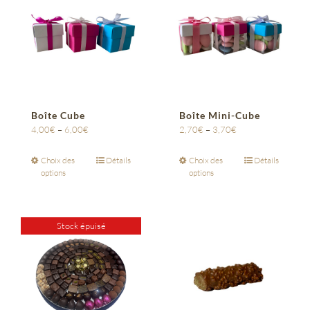
Boîte Cube
Boîte Mini-Cube
4,00
€
–
6,00
€
2,70
€
–
3,70
€
Choix des
Détails
Choix des
Détails
options
options
Stock épuisé