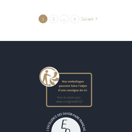
1
2
…
6
Suivant