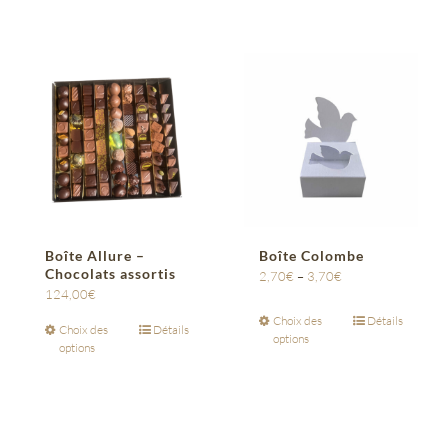
Boîte Allure –
Boîte Colombe
Chocolats assortis
2,70
€
–
3,70
€
124,00
€
Choix des
Détails
Choix des
Détails
options
options