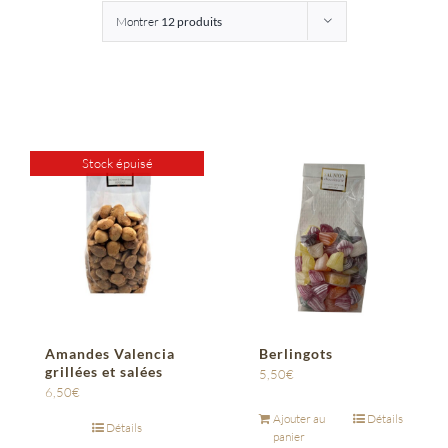
Montrer
12 produits
Entreprises
Saunion
Stock épuisé
Amandes Valencia
Berlingots
grillées et salées
5,50
€
6,50
€
Ajouter au
Détails
Détails
panier