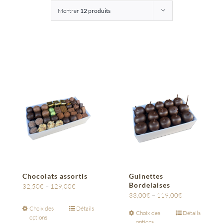
Montrer
12 produits
Entreprises
Saunion
Chocolats assortis
Guinettes
Bordelaises
32,50
€
–
129,00
€
33,00
€
–
119,00
€
Choix des
Détails
Choix des
Détails
options
options