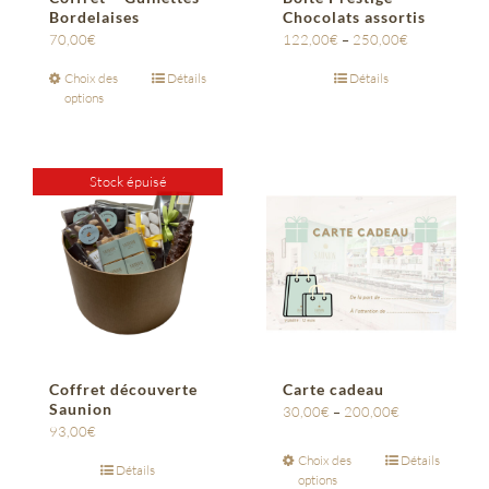
Bordelaises
Chocolats assortis
70,00
€
122,00
€
–
250,00
€
Choix des
Détails
Détails
options
Stock épuisé
Coffret découverte
Carte cadeau
Saunion
30,00
€
–
200,00
€
93,00
€
Choix des
Détails
Détails
options