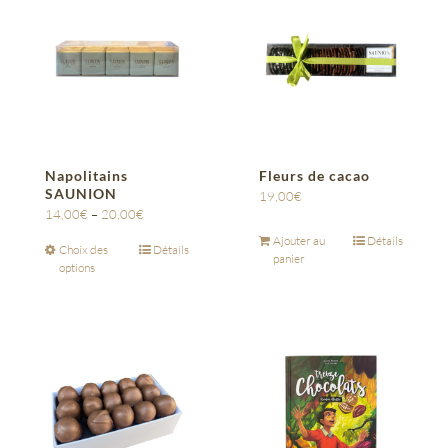
Napolitains
Fleurs de cacao
SAUNION
19,00
€
14,00
€
–
20,00
€
Ajouter au
Détails
Choix des
Détails
panier
options