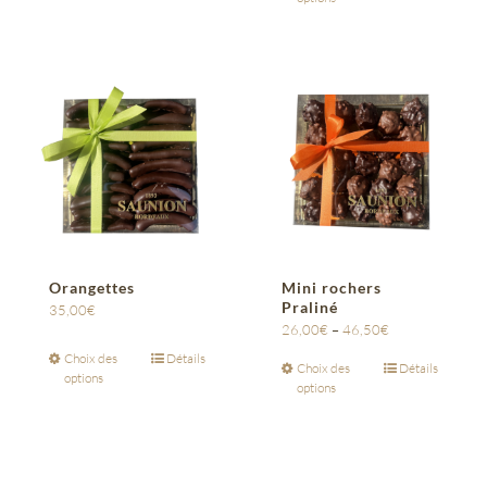
Orangettes
Mini rochers
Praliné
35,00
€
26,00
€
–
46,50
€
Choix des
Détails
Choix des
Détails
options
options