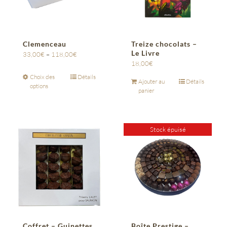
Clemenceau
Treize chocolats –
Le Livre
33,00
€
–
118,00
€
18,00
€
Choix des
Détails
Ajouter au
Détails
options
panier
Stock épuisé
Coffret – Guinettes
Boîte Prestige –