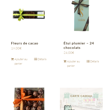
Fleurs de cacao
Étui plumier – 24
chocolats
19,00
€
24,00
€
Ajouter au
Détails
Ajouter au
Détails
panier
panier