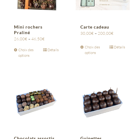
Mini rochers
Carte cadeau
Praliné
30,00
€
–
200,00
€
26,00
€
–
46,50
€
Choix des
Détails
Choix des
Détails
options
options
Chocolats assortis
Guinettes