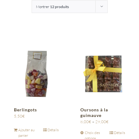
Montrer
12 produits
Entreprises
Saunion
Berlingots
Oursons à la
guimauve
5,50
€
8,00
€
–
29,00
€
Ajouter au
Détails
Choix des
Détails
panier
options