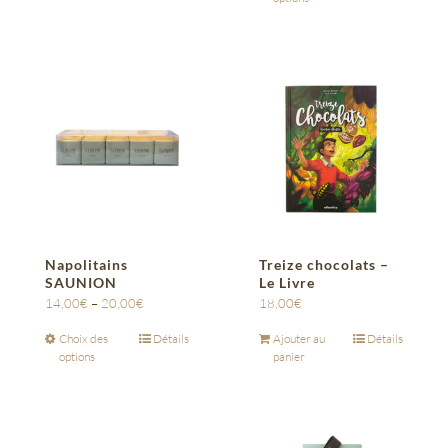
Napolitains
Treize chocolats –
SAUNION
Le Livre
14,00
€
–
20,00
€
18,00
€
Choix des
Détails
Ajouter au
Détails
options
panier