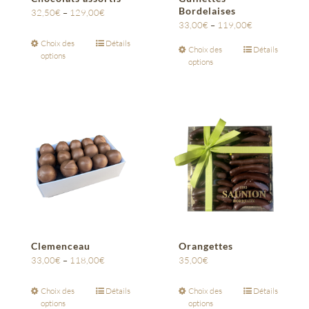
Bordelaises
32,50
€
–
129,00
€
33,00
€
–
119,00
€
Choix des
Détails
Choix des
Détails
options
options
Clemenceau
Orangettes
33,00
€
–
118,00
€
35,00
€
Choix des
Détails
Choix des
Détails
options
options