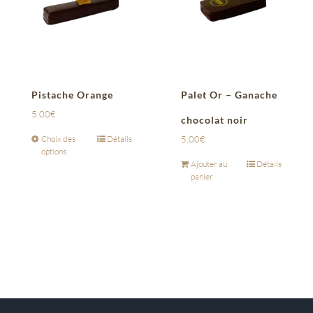
Pistache Orange
Palet Or – Ganache
5,00
€
chocolat noir
Choix des
Détails
5,00
€
options
Ajouter au
Détails
panier