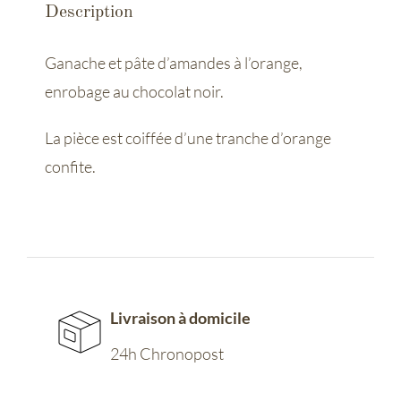
Description
-
Orange
Ganache et pâte d’amandes à l’orange,
chocolat
enrobage au chocolat noir.
La pièce est coiffée d’une tranche d’orange
confite.
Livraison à domicile
24h Chronopost