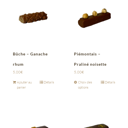
Bûche – Ganache
Piémontais –
rhum
Praliné noisette
5,00
€
5,00
€
Ajouter au
Détails
Choix des
Détails
panier
options