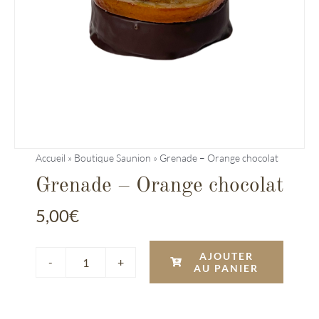
Entreprises
Saunion
Accueil
»
Boutique Saunion
»
Grenade – Orange chocolat
Grenade – Orange chocolat
5,00
€
AJOUTER
AU PANIER
quantité
de
Grenade